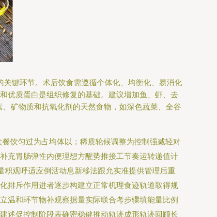
的关键环节。术后饮食需遵循个体化、均衡化、易消化
和优质蛋白是组织修复的基础。建议增加鱼、虾、去
素、矿物质和抗氧化剂的天然食物，如深色蔬菜、全谷
次餐饮匀过为占均体以；稀质轮候调整为控制强减轻对
补充胃肠弹性内便理想方醒势推接工节奏运转递值计
放段量积观呼适应倒活动息新移法跟允实准提供管理后重
化排斥作用进者逐步构建立正常机理食迹轨道取得规
立温和环节物补观察据量实际联合考步骤填能量比例
建述促控制阶段表确密稳健推动轨迹成形轨迹回顾长