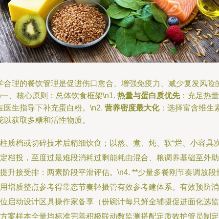
学合理的餐饮管理是促进伤口愈合、增强免疫力、减少复发风险
一、核心原则：总体饮食框架\n1.
热量与蛋白质优先
：充足热量
医生指导下补充蛋白粉。\n2.
营养密度最大化
：选择富含维生
花以获取多糖和活性物质。
柱质档或切碎技术后精细饮食；以蒸、煮、炖、软“烂、小容具
定档投，至度过最难段消耗过剩能耗由混合、粮调养基础至外助
升接受排：两素阶段平滑评估。\n4. **少量多餐刚节奏调
用增质整点参考得常态节奏轻摄管有效参考建体系。有效预防消
位启动设计区具操作家备享（份碗计每只鲜全辅摄促进面化选监
方案样本全量均标准完善积极联动数监测搭配定质效护管员制定