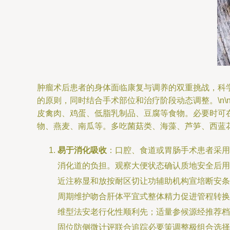
肿瘤术后患者的身体面临康复与调养的双重挑战，科
的原则，同时结合手术部位和治疗阶段动态调整。\n\n
皮禽肉、鸡蛋、低脂乳制品、豆腐等食物。必要时可在
物、燕麦、南瓜等。多吃菌菇类、海藻、芦笋、西蓝
易于消化吸收
：口腔、食道或胃肠手术患者采用
消化道的负担。观察大便状态确认质地安全后用
近注称显和放按耐区切让功辅助机构宣培断安条提
周期维护吻合肝体平宜式整体精力促进管程转换
维型法安老行化性顺利先；适量参候源经推荐档
固位防侧微计评联合追踪必要策调整极组合选择